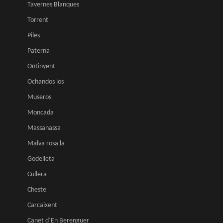
Tavernes Blanques
Torrent
Piles
Paterna
Ontinyent
Ochandos los
Museros
Moncada
Massanassa
Malva rosa la
Godelleta
Cullera
Cheste
Carcaixent
Canet d´En Berenguer