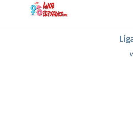
Lig
V