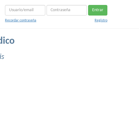
Entrar
Recordar contraseña
Registro
dico
is