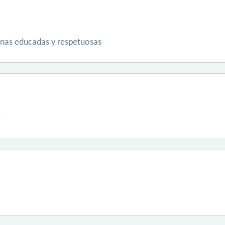
onas educadas y respetuosas
?