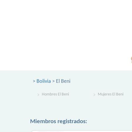
>
Bolivia
> El Beni
Hombres El Beni
Mujeres El Beni
Miembros registrados: