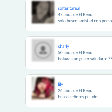
solteritareal
47 años de El Beni.
solo busco amistad con pers
charly
50 años de El Beni.
holaaaa un gusto saludarte ?
lily
26 años de El Beni.
busco señores peludos