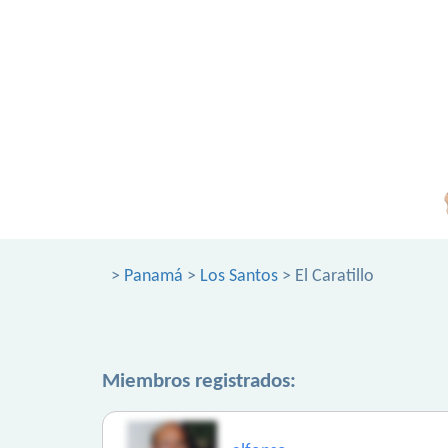
>
Panamá
>
Los Santos
> El Caratillo
Miembros registrados: