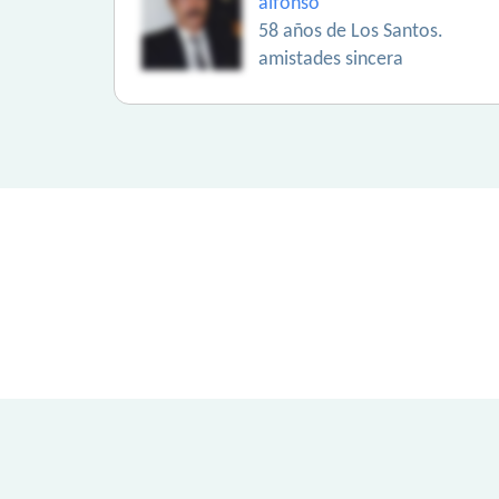
alfonso
58 años de Los Santos.
amistades sincera