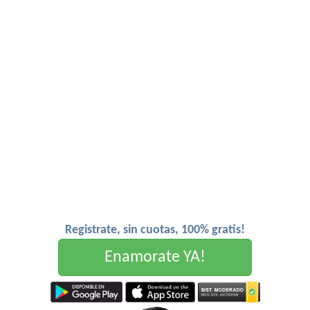
Registrate, sin cuotas, 100% gratis!
Enamorate YA!