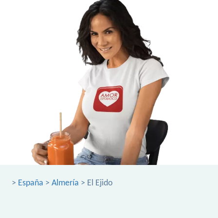
>
España
>
Almería
> El Ejido