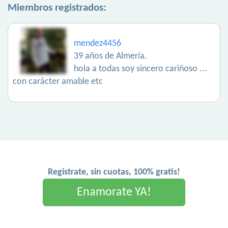
Miembros registrados:
mendez4456
39 años de Almería.
hola a todas soy sincero cariñoso ...
con carácter amable etc
Registrate, sin cuotas, 100% gratis!
Enamorate YA!