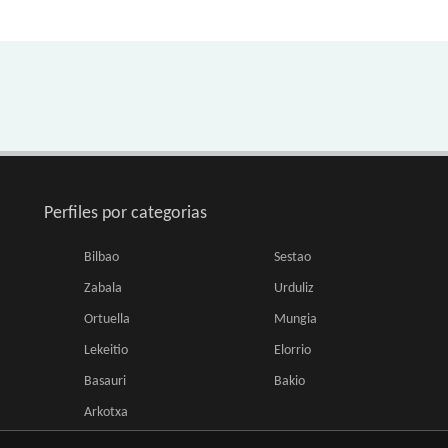
Perfiles por categorias
Bilbao
Sestao
Zabala
Urduliz
Ortuella
Mungia
Lekeitio
Elorrio
Basauri
Bakio
Arkotxa