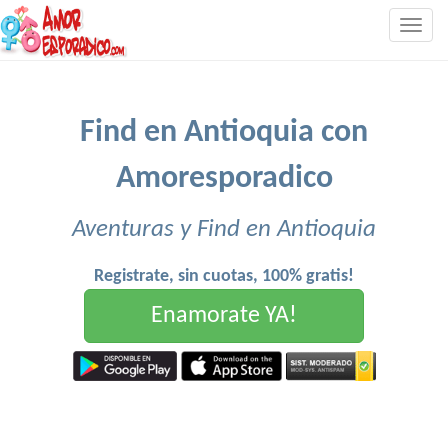
Togg
navig
Find en Antioquia con
Amoresporadico
Aventuras y Find en Antioquia
Registrate, sin cuotas, 100% gratis!
Enamorate YA!