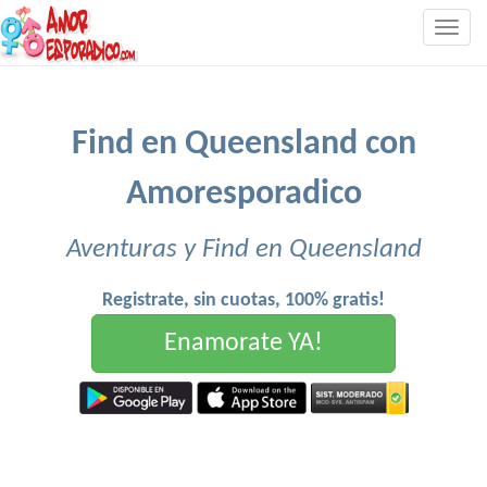
Togg
navig
Find en Queensland con
Amoresporadico
Aventuras y Find en Queensland
Registrate, sin cuotas, 100% gratis!
Enamorate YA!