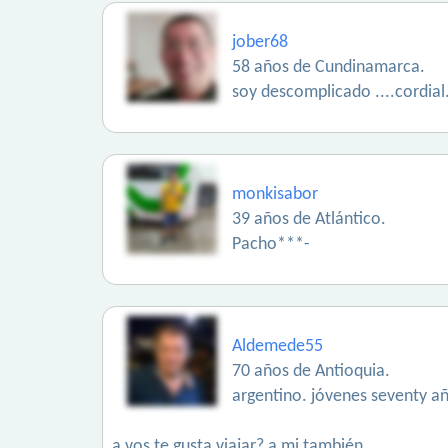
jober68
58 años de Cundinamarca.
soy descomplicado ....cordial
monkisabor
39 años de Atlántico.
Pacho***-
Aldemede55
70 años de Antioquia.
argentino. jóvenes seventy añ
a vos te gusta viajar? a mi también