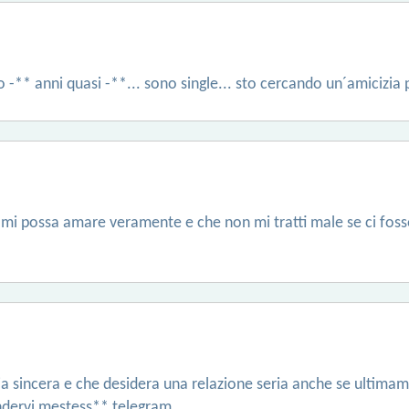
 -** anni quasi -**... sono single... sto cercando un´amicizia
 mi possa amare veramente e che non mi tratti male se ci fos
eria sincera e che desidera una relazione seria anche se ultima
ondervi mestess** telegram