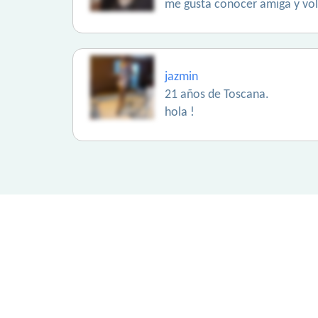
me gusta conocer amiga y vo
jazmin
21 años de Toscana.
hola !