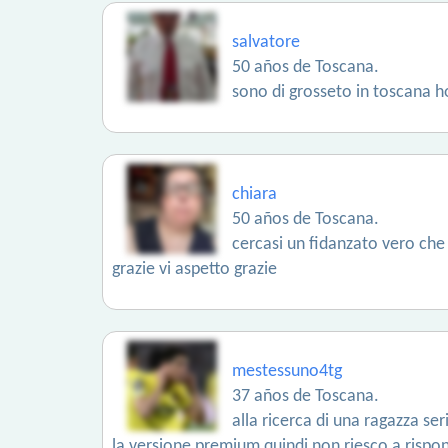
salvatore
50 años de Toscana.
sono di grosseto in toscana ho
chiara
50 años de Toscana.
cercasi un fidanzato vero che
grazie vi aspetto grazie
mestessuno4tg
37 años de Toscana.
alla ricerca di una ragazza s
la versione premium quindi non riesco a risp