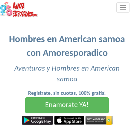
Togg
navig
Hombres en American samoa
con Amoresporadico
Aventuras y Hombres en American
samoa
Registrate, sin cuotas, 100% gratis!
Enamorate YA!