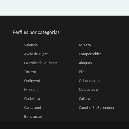
Perfiles por categorias
Valencia
Mislata
Ayelo de rugat
Camporrobles
La Pobla de Vallbona
Alaquàs
Torrent
Piles
Ontinyent
Ochandos los
Moncada
Massanassa
Godelleta
Cullera
Carcaixent
Canet d´En Berenguer
Benetússer