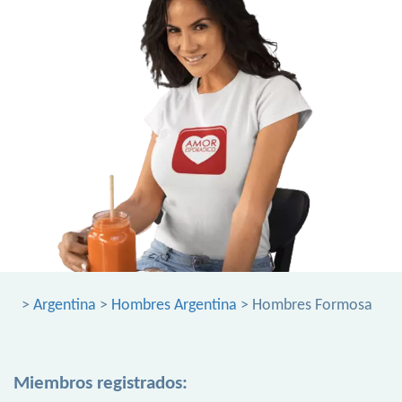
>
Argentina
>
Hombres Argentina
> Hombres Formosa
Miembros registrados: