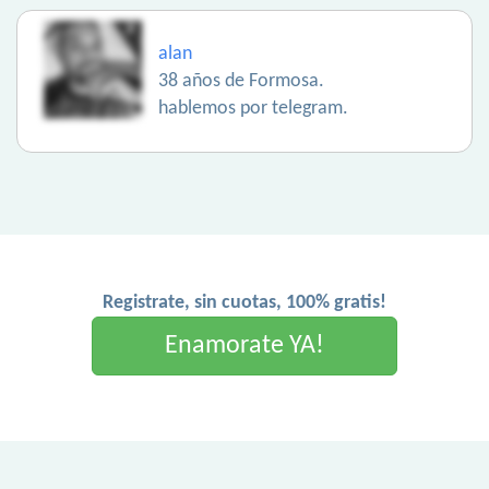
alan
38 años de Formosa.
hablemos por telegram.
Registrate, sin cuotas, 100% gratis!
Enamorate YA!