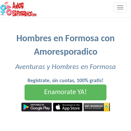
Togg
navig
Hombres en Formosa con
Amoresporadico
Aventuras y Hombres en Formosa
Registrate, sin cuotas, 100% gratis!
Enamorate YA!