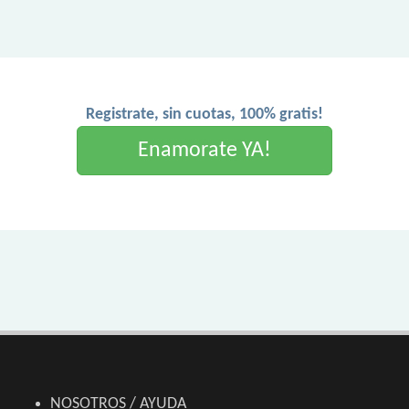
Registrate, sin cuotas, 100% gratis!
Enamorate YA!
NOSOTROS / AYUDA