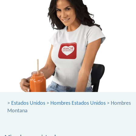
>
Estados Unidos
>
Hombres Estados Unidos
> Hombres
Montana