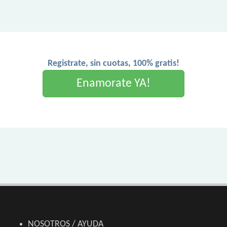
Registrate, sin cuotas, 100% gratis!
Enamorate YA!
NOSOTROS / AYUDA