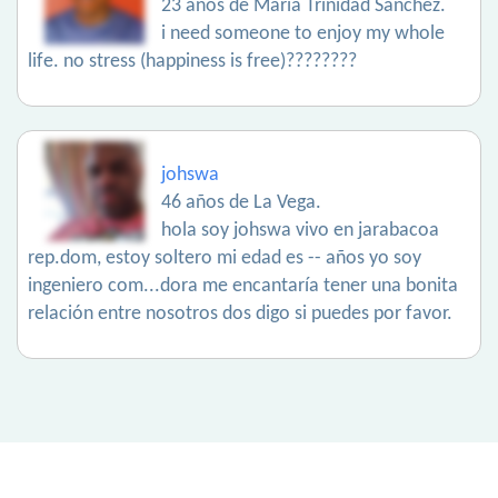
23 años de María Trinidad Sánchez.
i need someone to enjoy my whole
life. no stress (happiness is free)????????
johswa
46 años de La Vega.
hola soy johswa vivo en jarabacoa
rep.dom, estoy soltero mi edad es -- años yo soy
ingeniero com...dora me encantaría tener una bonita
relación entre nosotros dos digo si puedes por favor.