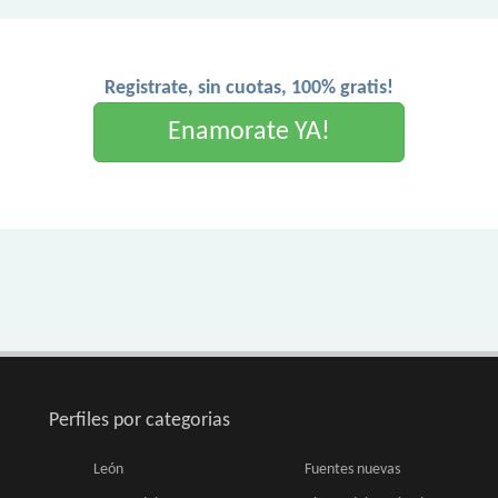
Registrate, sin cuotas, 100% gratis!
Enamorate YA!
Perfiles por categorias
León
Fuentes nuevas