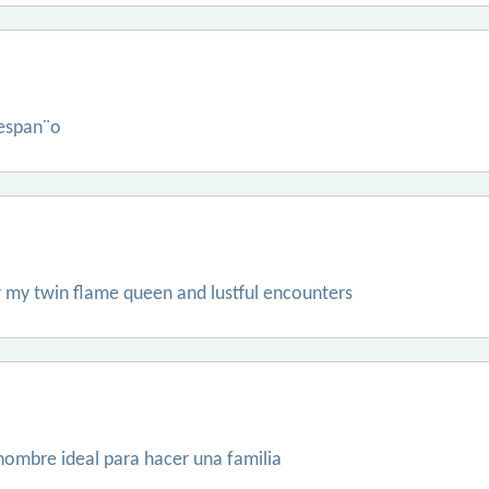
 espan¨o
r my twin flame queen and lustful encounters
hombre ideal para hacer una familia