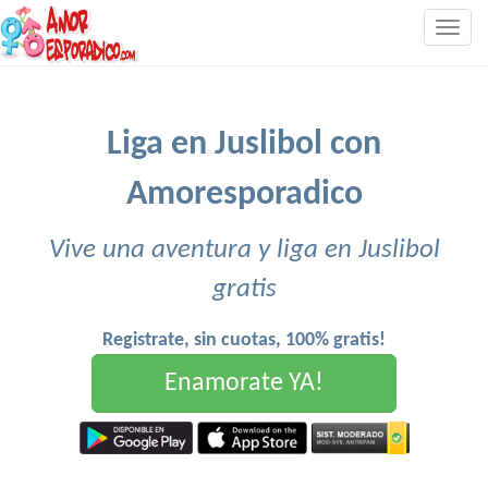
Togg
navig
Liga en Juslibol con
Amoresporadico
Vive una aventura y liga en Juslibol
gratis
Registrate, sin cuotas, 100% gratis!
Enamorate YA!