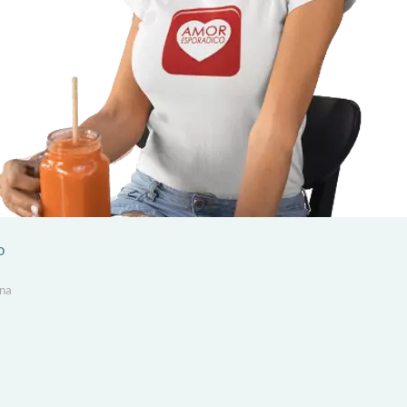
o
ena