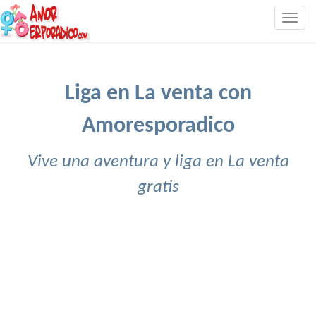
Togg
navig
Liga en La venta con
Amoresporadico
Vive una aventura y liga en La venta
gratis