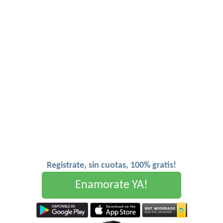
Registrate, sin cuotas, 100% gratis!
Enamorate YA!