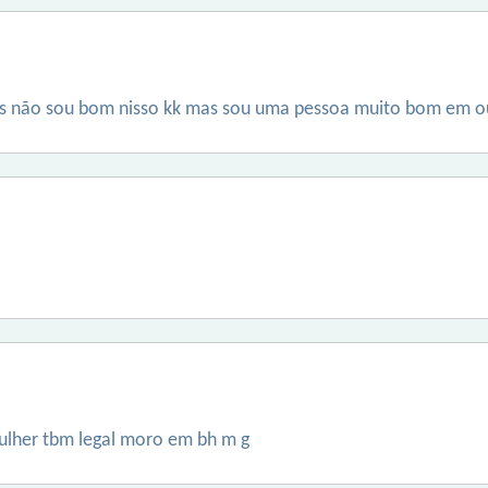
as não sou bom nisso kk mas sou uma pessoa muito bom em ou
ulher tbm legal moro em bh m g