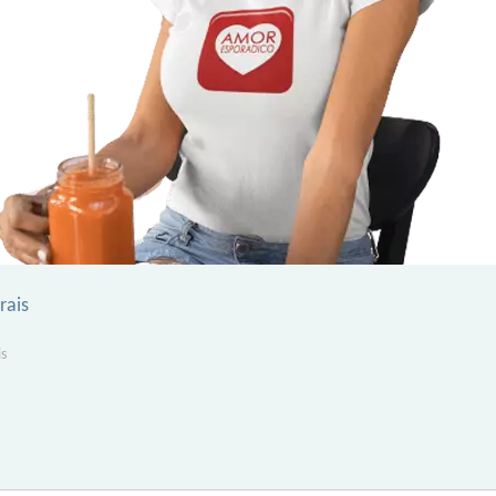
rais
s