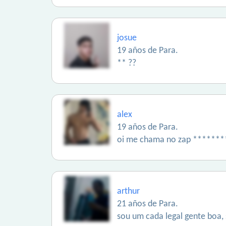
josue
19 años de Para.
** ??
alex
19 años de Para.
oi me chama no zap ******
arthur
21 años de Para.
sou um cada legal gente boa,