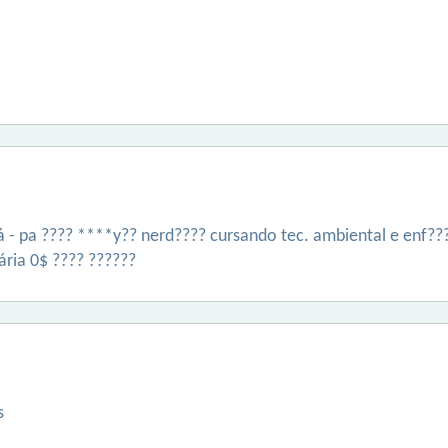
- pa ???? ****y?? nerd???? cursando tec. ambiental e enf???
ria 0$ ???? ??????
s