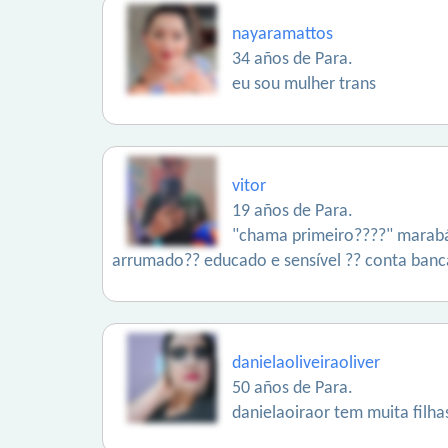
nayaramattos
34 años de Para.
eu sou mulher trans
vitor
19 años de Para.
"chama primeiro????" marabá 
arrumado?? educado e sensível ?? conta bancá
danielaoliveiraoliver
50 años de Para.
danielaoiraor tem muita filha