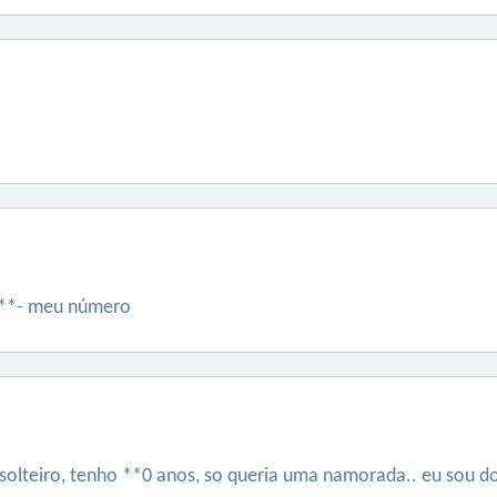
***- meu número
 solteiro, tenho **0 anos, so queria uma namorada.. eu sou 