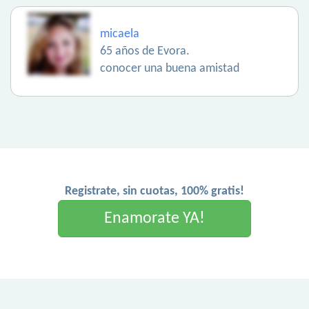
micaela
65 años de Evora.
conocer una buena amistad
Registrate, sin cuotas, 100% gratis!
Enamorate YA!