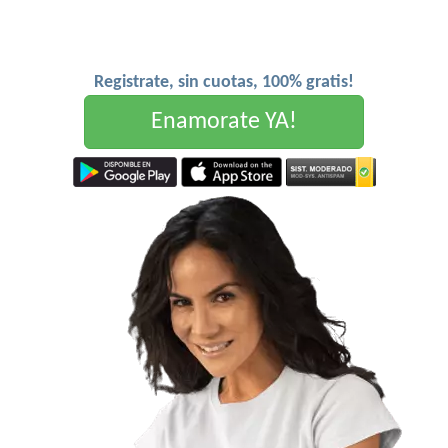
Registrate, sin cuotas, 100% gratis!
Enamorate YA!