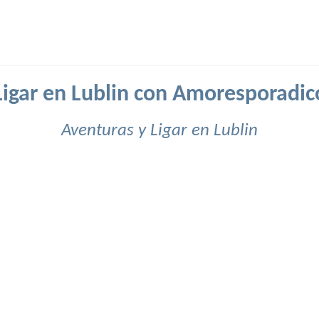
Ligar en Lublin con Amoresporadic
Aventuras y Ligar en Lublin