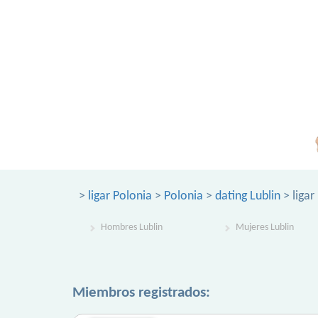
>
ligar Polonia
>
Polonia
>
dating Lublin
> ligar
Hombres Lublin
Mujeres Lublin
Miembros registrados: