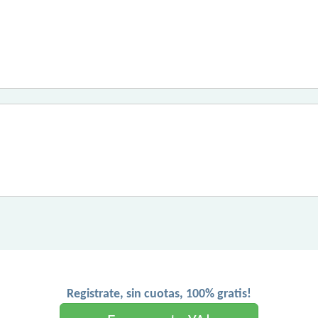
Registrate, sin cuotas, 100% gratis!