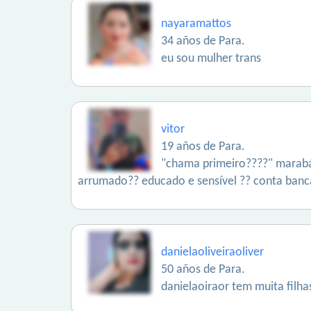
nayaramattos
34 años de Para.
eu sou mulher trans
vitor
19 años de Para.
"chama primeiro????" marabá 
arrumado?? educado e sensível ?? conta bancá
danielaoliveiraoliver
50 años de Para.
danielaoiraor tem muita filha