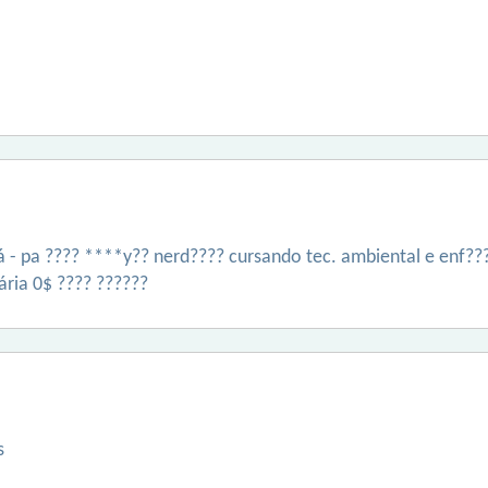
- pa ???? ****y?? nerd???? cursando tec. ambiental e enf???
ria 0$ ???? ??????
s