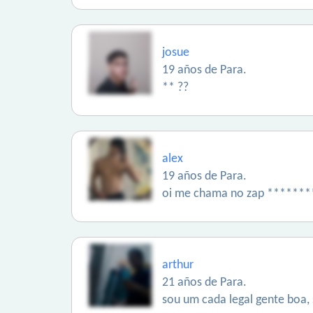
josue
19 años de Para.
** ??
alex
19 años de Para.
oi me chama no zap ******
arthur
21 años de Para.
sou um cada legal gente boa,