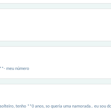
***- meu número
 solteiro, tenho **0 anos, so queria uma namorada.. eu sou 