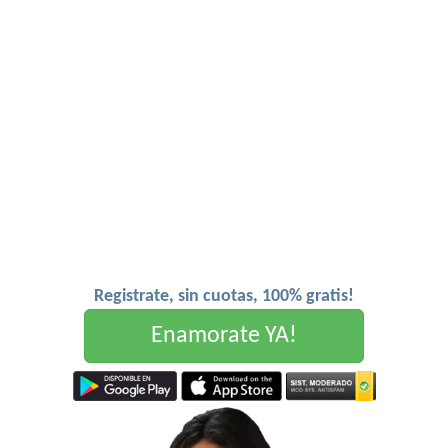
Registrate, sin cuotas, 100% gratis!
Enamorate YA!