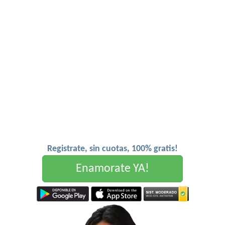
Registrate, sin cuotas, 100% gratis!
Enamorate YA!