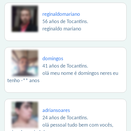
reginaldomariano
56 años de Tocantins.
reginaldo mariano
domingos
41 años de Tocantins.
olá meu nome é domingos neres eu
tenho -** anos
adriansoares
24 años de Tocantins.
olá pessoal tudo bem com vocês,