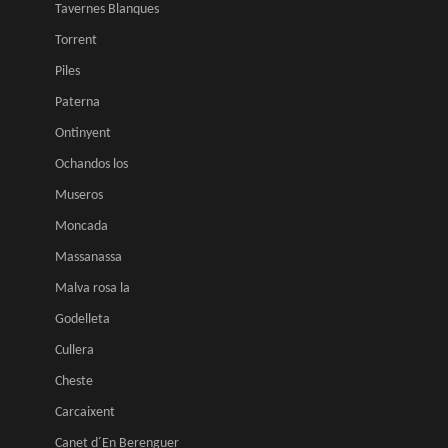
Tavernes Blanques
Torrent
Piles
Paterna
Ontinyent
Ochandos los
Museros
Moncada
Massanassa
Malva rosa la
Godelleta
Cullera
Cheste
Carcaixent
Canet d´En Berenguer