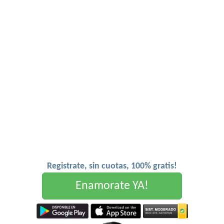
Registrate, sin cuotas, 100% gratis!
Enamorate YA!