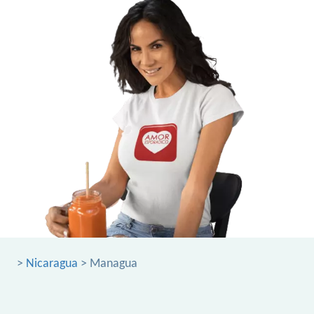
>
Nicaragua
> Managua