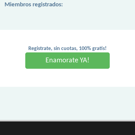
Miembros registrados:
Registrate, sin cuotas, 100% gratis!
Enamorate YA!