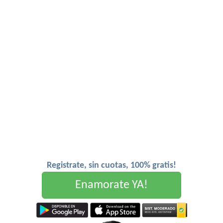
Registrate, sin cuotas, 100% gratis!
Enamorate YA!