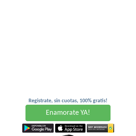
Registrate, sin cuotas, 100% gratis!
Enamorate YA!