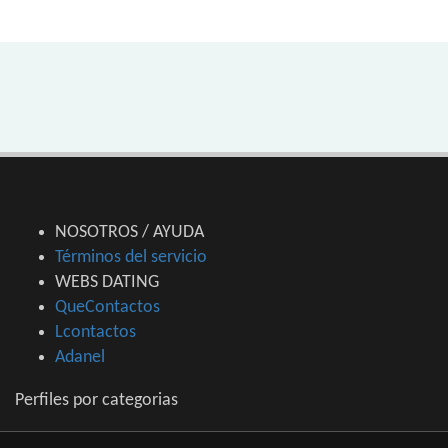
NOSOTROS / AYUDA
Términos del servicio
WEBS DATING
QueContactos
Lcontactos
Adanel
Perfiles por categorias