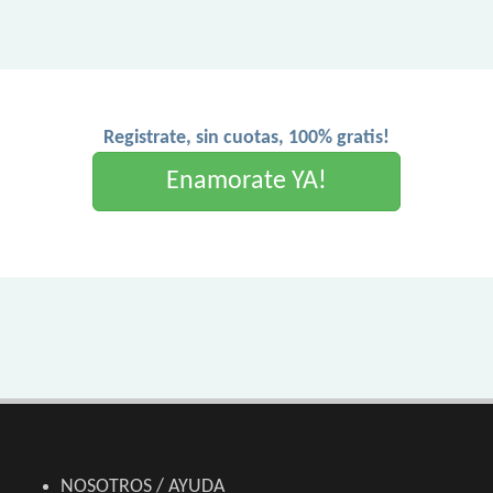
Registrate, sin cuotas, 100% gratis!
Enamorate YA!
NOSOTROS / AYUDA