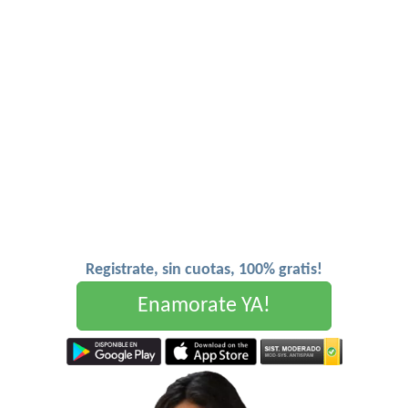
Registrate, sin cuotas, 100% gratis!
Enamorate YA!