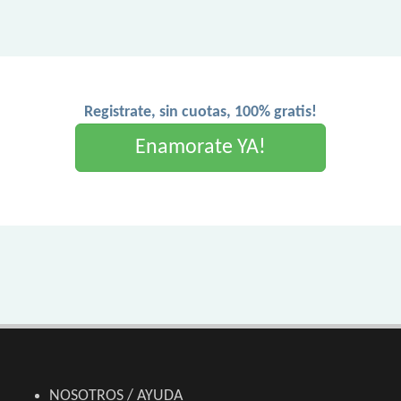
Registrate, sin cuotas, 100% gratis!
Enamorate YA!
NOSOTROS / AYUDA