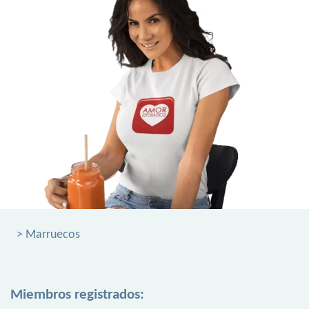
> Marruecos
Miembros registrados: