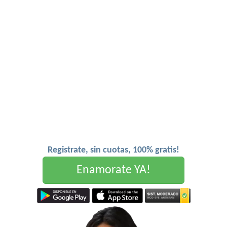
Registrate, sin cuotas, 100% gratis!
Enamorate YA!