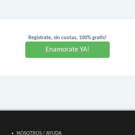
Registrate, sin cuotas, 100% gratis!
Enamorate YA!
NOSOTROS / AYUDA