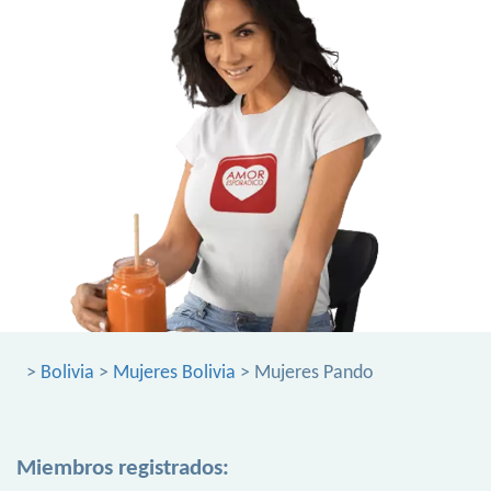
>
Bolivia
>
Mujeres Bolivia
> Mujeres Pando
Miembros registrados: