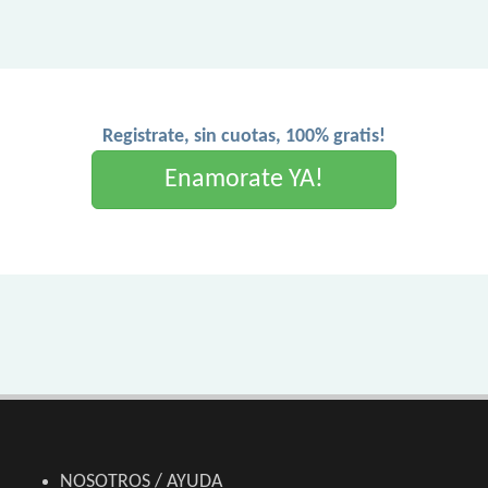
Registrate, sin cuotas, 100% gratis!
Enamorate YA!
NOSOTROS / AYUDA