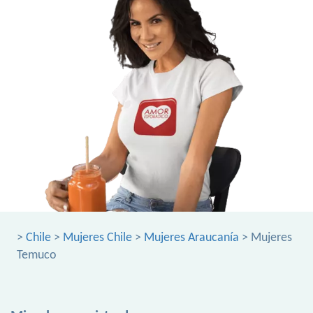
>
Chile
>
Mujeres Chile
>
Mujeres Araucanía
> Mujeres
Temuco