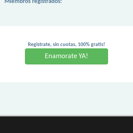
Miembros registrados:
Registrate, sin cuotas, 100% gratis!
Enamorate YA!