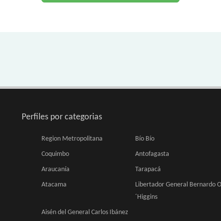
Perfiles por categorias
Region Metropolitana
Bío Bío
Coquimbo
Antofagasta
Araucanía
Tarapacá
Atacama
Libertador General Bernardo 
´Higgins
Aisén del General Carlos Ibánez