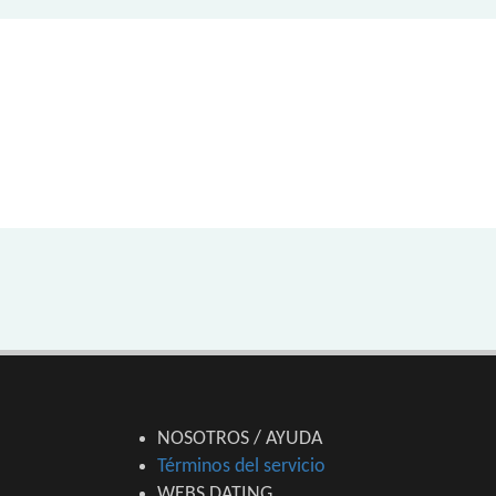
NOSOTROS / AYUDA
Términos del servicio
WEBS DATING