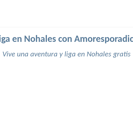
iga en Nohales con Amoresporadi
Vive una aventura y liga en Nohales gratis