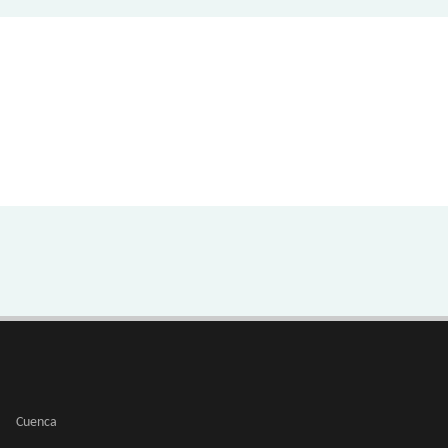
Cuenca