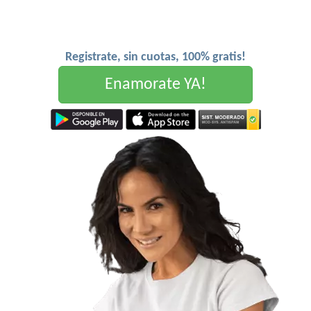
Registrate, sin cuotas, 100% gratis!
Enamorate YA!