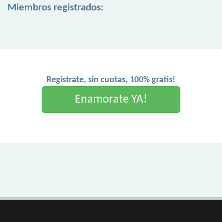
Miembros registrados:
Registrate, sin cuotas, 100% gratis!
Enamorate YA!