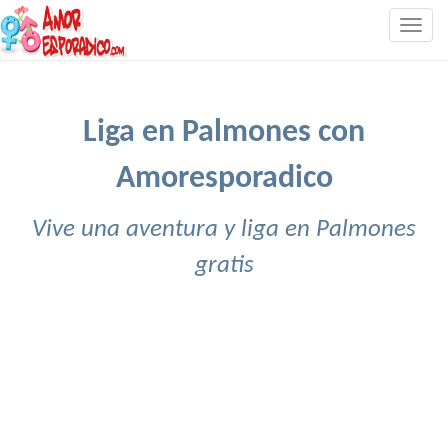
Togg
navig
Liga en Palmones con
Amoresporadico
Vive una aventura y liga en Palmones
gratis