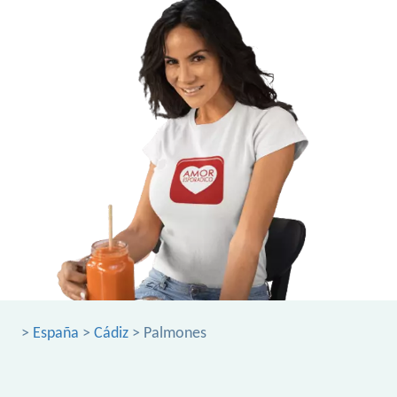
>
España
>
Cádiz
> Palmones