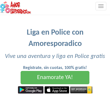
Togg
navig
Liga en Police con
Amoresporadico
Vive una aventura y liga en Police gratis
Registrate, sin cuotas, 100% gratis!
Enamorate YA!