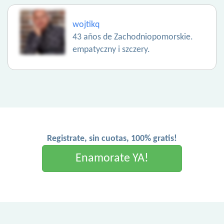
wojtikq
43 años de Zachodniopomorskie.
empatyczny i szczery.
Registrate, sin cuotas, 100% gratis!
Enamorate YA!