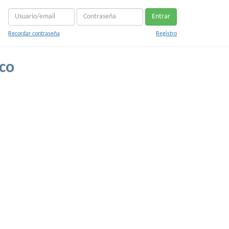
Entrar
Recordar contraseña
Registro
co