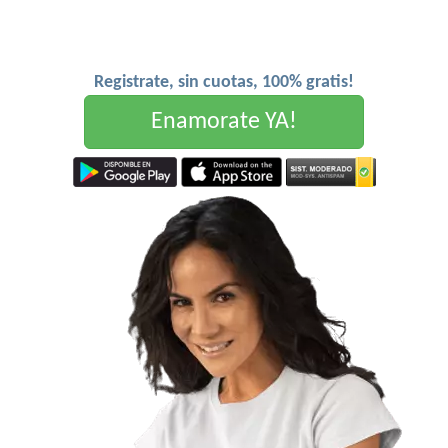
Registrate, sin cuotas, 100% gratis!
Enamorate YA!