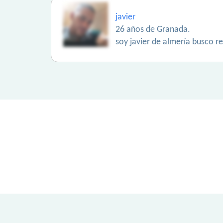
javier
26 años de Granada.
soy javier de almería busco re