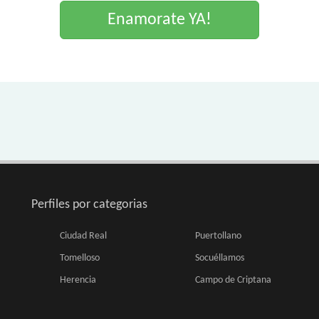
Enamorate YA!
Perfiles por categorias
Ciudad Real
Puertollano
Tomelloso
Socuéllamos
Herencia
Campo de Criptana