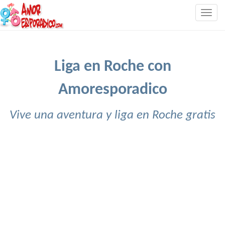
Togg
navig
Liga en Roche con
Amoresporadico
Vive una aventura y liga en Roche gratis