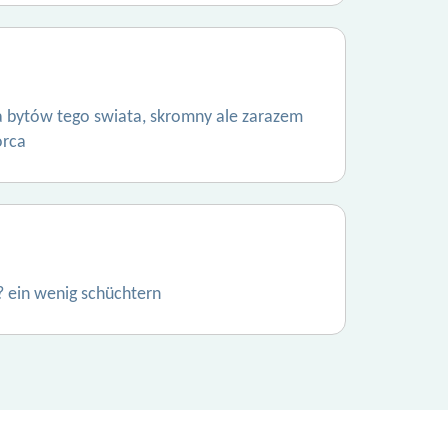
la bytów tego swiata, skromny ale zarazem
órca
? ein wenig schüchtern