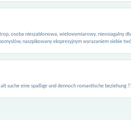
antrop, osoba nieszablonowa, wielowymiarowy, nieosiagalny d
ia pomyslów, naszpikowany ekspresyjnym wyrazaniem siebie tw
e alt suche eine spaßige und dennoch romantische beziehung ?