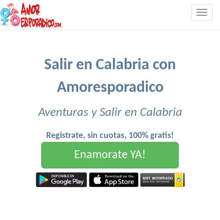
Togg
navig
Salir en Calabria con
Amoresporadico
Aventuras y Salir en Calabria
Registrate, sin cuotas, 100% gratis!
Enamorate YA!