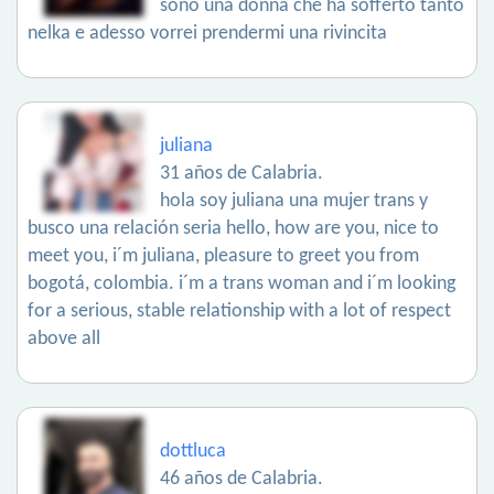
sono una donna che ha sofferto tanto
nelka e adesso vorrei prendermi una rivincita
juliana
31 años de Calabria.
hola soy juliana una mujer trans y
busco una relación seria hello, how are you, nice to
meet you, i´m juliana, pleasure to greet you from
bogotá, colombia. i´m a trans woman and i´m looking
for a serious, stable relationship with a lot of respect
above all
dottluca
46 años de Calabria.