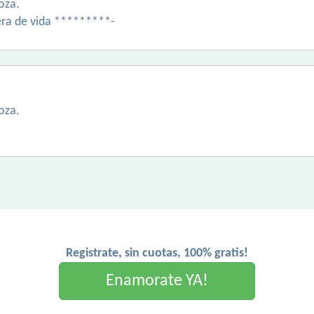
oza.
ra de vida *********-
oza.
Registrate, sin cuotas, 100% gratis!
Enamorate YA!