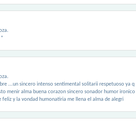
oza.
**
oza.
e ...un sincero intenso sentimental solitarii respetuoso ya q 
o menir alma buena corazon sincero sonador humor ironico no 
 feliz y la vondad humonatiria me llena el alma de alegri