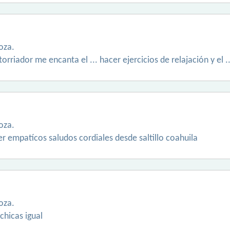
oza.
rriador me encanta el ... hacer ejercicios de relajación y el ..
oza.
er empatícos saludos cordiales desde saltillo coahuila
oza.
chicas igual