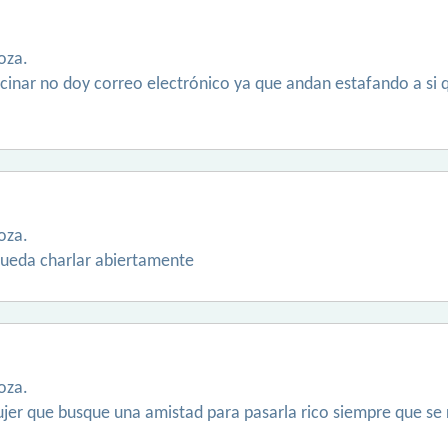
oza.
ocinar no doy correo electrónico ya que andan estafando a si qu
oza.
pueda charlar abiertamente
oza.
jer que busque una amistad para pasarla rico siempre que se 